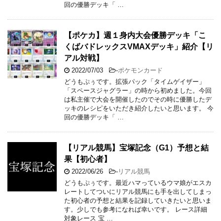
回の優勝デッキ「 …
【ポケカ】週１身内大会優勝デッキ「こ
くばバドレックスVMAXデッキ」紹介【リ
アル対戦】
2022/07/03
-
ポケモンカード
どうもぷぅです。拡張パック「タイムゲイザー」
「スペースジャグラー」の時から初めました。今回
は私主催で大会を開催したのでその時に優勝したデ
ッキのレシピをいただき紹介したいと思います。 今
回の優勝デッキ「 …
【リアル競馬】宝塚記念（G1）予想と結
果【初心者】
2022/06/26
-
リアル競馬
どうもぷぅです。最近ハマっているウマ娘がエスカ
レートしてついにリアル競馬にも手を出してしまっ
た初心者の予想と結果を記録していきたいと思いま
す。少しでも参考になれば幸いです。 レース詳細
対象レース 宝 …