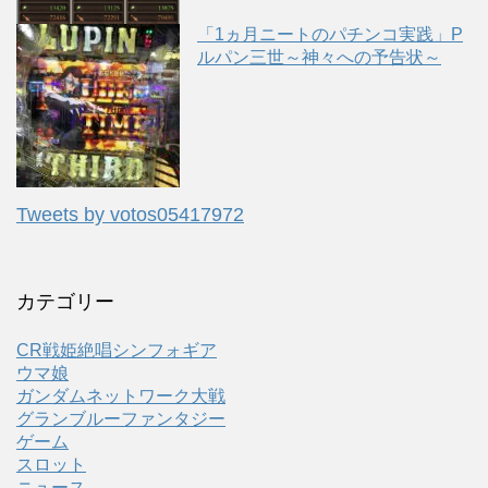
「1ヵ月ニートのパチンコ実践」P
ルパン三世～神々への予告状～
Tweets by votos05417972
カテゴリー
CR戦姫絶唱シンフォギア
ウマ娘
ガンダムネットワーク大戦
グランブルーファンタジー
ゲーム
スロット
ニュース