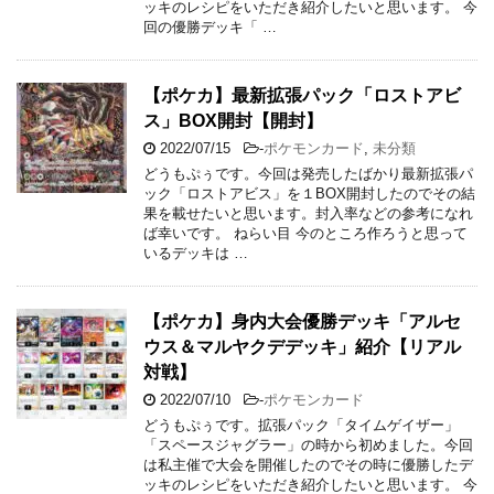
ッキのレシピをいただき紹介したいと思います。 今
回の優勝デッキ「 …
【ポケカ】最新拡張パック「ロストアビ
ス」BOX開封【開封】
2022/07/15
-
ポケモンカード
,
未分類
どうもぷぅです。今回は発売したばかり最新拡張パ
ック「ロストアビス」を１BOX開封したのでその結
果を載せたいと思います。封入率などの参考になれ
ば幸いです。 ねらい目 今のところ作ろうと思って
いるデッキは …
【ポケカ】身内大会優勝デッキ「アルセ
ウス＆マルヤクデデッキ」紹介【リアル
対戦】
2022/07/10
-
ポケモンカード
どうもぷぅです。拡張パック「タイムゲイザー」
「スペースジャグラー」の時から初めました。今回
は私主催で大会を開催したのでその時に優勝したデ
ッキのレシピをいただき紹介したいと思います。 今