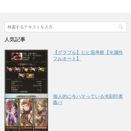
人気記事
【グラブル】ヒヒ堀考察【光属性
フルオート】
個人的に今ハマっている光刻印奥
義パ