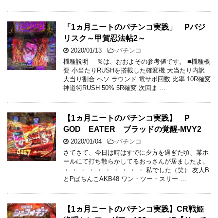
「1ヵ月ニートのパチンコ実践」 Pバジ
リスク～甲賀忍法帖2～
2020/01/13
-
パチンコ
機種説明 ％は、おおよその参考値です。 ■機種概
要 小当たりRUSHを搭載した確変機 大当たり内訳
大当り割合 ヘソ ラウンド 電サポ回数 比率 10R確変
神道術RUSH 50% 5R確変 次回ま …
【1ヵ月ニートのパチンコ実践】 P
GOD EATER ブラッドの覚醒-MVY2
2020/01/04
-
パチンコ
さてさて、今日は時はすでに夕方を過ぎた頃、某ホ
ールにて打ち散らかしてるおっさんが居ましたよ。
・ ・ ・ ・ ・ ・ ・ ・ ・ ・ 私でした（笑） 友人B
とPぱちんこAKB48 ワン・ツー・スリー …
【1ヵ月ニートのパチンコ実践】CR戦姫