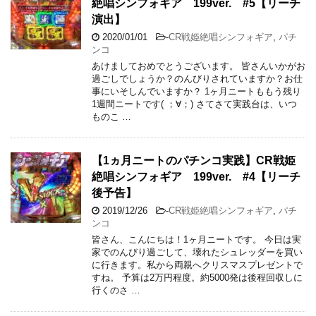
絶唱シンフォギア 199ver. #5【リーチ
演出】
2020/01/01
-
CR戦姫絶唱シンフォギア
,
パチ
ンコ
あけましておめでとうございます。 皆さんいかがお
過ごしでしょうか？のんびりされていますか？お仕
事にいそしんでいますか？ 1ヶ月ニートももう残り
1週間ニートです( ；∀；) さてさて実践台は、いつ
ものこ …
【1ヵ月ニートのパチンコ実践】CR戦姫
絶唱シンフォギア 199ver. #4【リーチ
後予告】
2019/12/26
-
CR戦姫絶唱シンフォギア
,
パチ
ンコ
皆さん、こんにちは！1ヶ月ニートです。 今日は実
家でのんびり過ごして、壊れたシュレッダーを買い
に行きます。私から両親へクリスマスプレゼントで
すね。 予算は2万円程度。約5000発は後程回収しに
行くのさ …