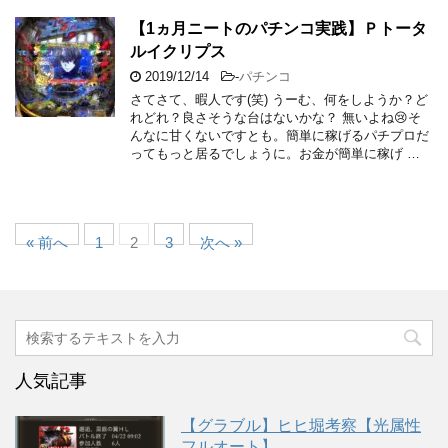
【1ヵ月ニートのパチンコ実践】Ｐトータ
ルイクリプス
2019/12/14
-
パチンコ
さてさて、暇人です(笑) うーむ、何をしようか？ど
れどれ？良さそうな台はないかな？ 無いよね😢そ
んなに甘くないですとも。簡単に稼げるパチプロだ
ってもっと居るでしょうに。お金が簡単に稼げ …
« 前へ
1
2
3
次へ »
人気記事
【グラブル】ヒヒ堀考察【光属性
フルオート】