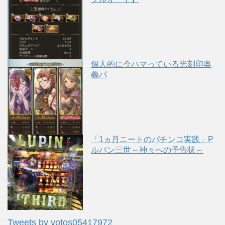
個人的に今ハマっている光刻印奥
義パ
「1ヵ月ニートのパチンコ実践」P
ルパン三世～神々への予告状～
Tweets by votos05417972