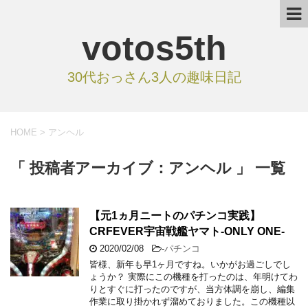
votos5th
30代おっさん3人の趣味日記
HOME
>
アンヘル
「 投稿者アーカイブ：アンヘル 」 一覧
【元1ヵ月ニートのパチンコ実践】
CRFEVER宇宙戦艦ヤマト-ONLY ONE-
2020/02/08
-
パチンコ
皆様、新年も早1ヶ月ですね。いかがお過ごしでし
ょうか？ 実際にこの機種を打ったのは、年明けてわ
りとすぐに打ったのですが、当方体調を崩し、編集
作業に取り掛かれず溜めておりました。この機種以