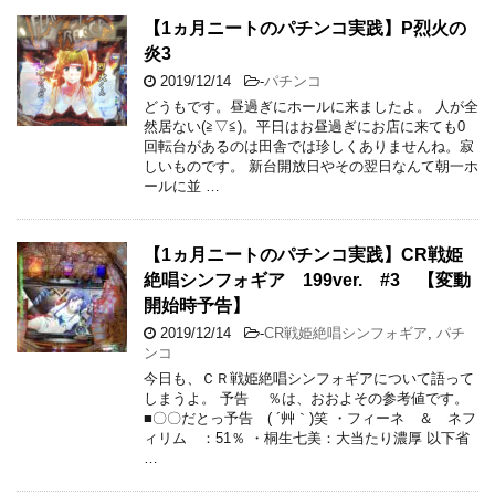
【1ヵ月ニートのパチンコ実践】P烈火の
炎3
2019/12/14
-
パチンコ
どうもです。昼過ぎにホールに来ましたよ。 人が全
然居ない(≧▽≦)。平日はお昼過ぎにお店に来ても0
回転台があるのは田舎では珍しくありませんね。寂
しいものです。 新台開放日やその翌日なんて朝一ホ
ールに並 …
【1ヵ月ニートのパチンコ実践】CR戦姫
絶唱シンフォギア 199ver. #3 【変動
開始時予告】
2019/12/14
-
CR戦姫絶唱シンフォギア
,
パチ
ンコ
今日も、ＣＲ戦姫絶唱シンフォギアについて語って
しまうよ。 予告 ％は、おおよその参考値です。
■〇〇だとっ予告 ( ´艸｀)笑 ・フィーネ ＆ ネフ
ィリム ：51％ ・桐生七美：大当たり濃厚 以下省
…