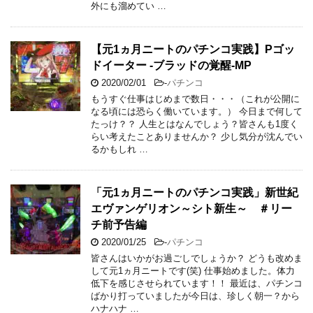
外にも溜めてい …
【元1ヵ月ニートのパチンコ実践】Pゴッ
ドイーター -ブラッドの覚醒-MP
2020/02/01
-
パチンコ
もうすぐ仕事はじめまで数日・・・（これが公開に
なる頃には恐らく働いています。） 今日まで何して
たっけ？？ 人生とはなんでしょう？皆さんも1度く
らい考えたことありませんか？ 少し気分が沈んでい
るかもしれ …
「元1ヵ月ニートのパチンコ実践」新世紀
エヴァンゲリオン～シト新生～ ＃リー
チ前予告編
2020/01/25
-
パチンコ
皆さんはいかがお過ごしでしょうか？ どうも改めま
して元1ヵ月ニートです(笑) 仕事始めました。体力
低下を感じさせられています！！ 最近は、パチンコ
ばかり打っていましたが今日は、珍しく朝一？から
ハナハナ …