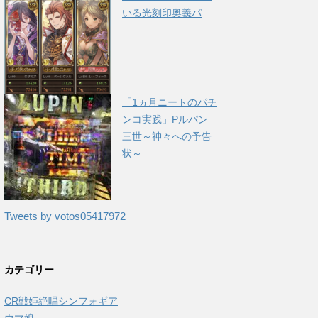
いる光刻印奥義パ
「1ヵ月ニートのパチ
ンコ実践」Pルパン
三世～神々への予告
状～
Tweets by votos05417972
カテゴリー
CR戦姫絶唱シンフォギア