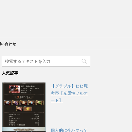
問い合わせ
人気記事
【グラブル】ヒヒ堀
考察【光属性フルオ
ート】
個人的に今ハマって