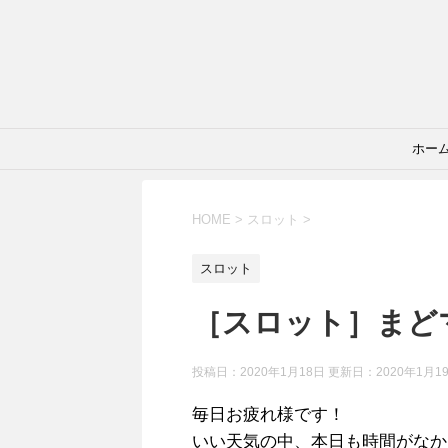
ホー
HOME
>
スロット
>
スロット
［スロット］まどマ
投稿日：2020年1月18日 更新日：
2020年1月1
毎日お疲れ様です！
いい天気の中、本日も時間がなか