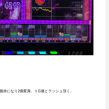
中2個赤になり2個変身。１G連とラッシュ頂く。